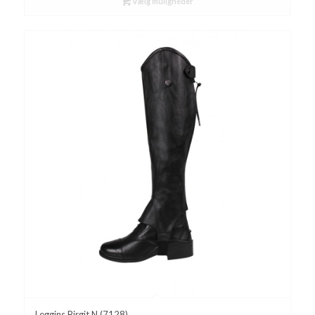
Vælg muligheder
Leggins Birgit N (7128)