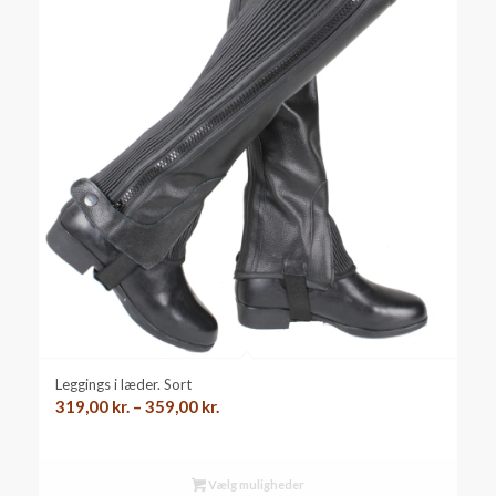
Leggings i læder. Sort
Prisinterval:
319,00
kr.
–
359,00
kr.
319,00 kr.
til
359,00 kr.
Vælg muligheder