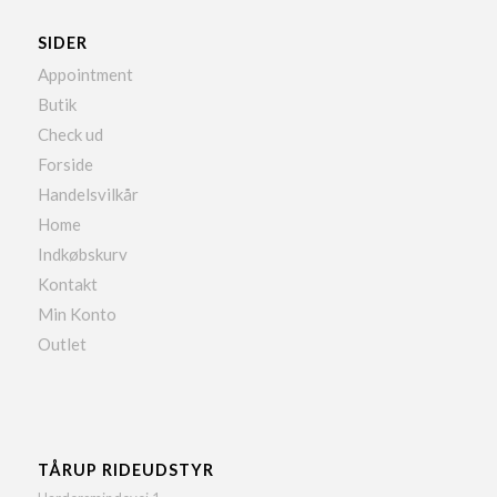
SIDER
Appointment
Butik
Check ud
Forside
Handelsvilkår
Home
Indkøbskurv
Kontakt
Min Konto
Outlet
TÅRUP RIDEUDSTYR