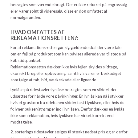
betragtes som værende brugt. Der er ikke returret på engrossalg
eller varer solgt til videresalg, disse er dog omfattet af
normalgarantien.
HVAD OMFATTES AF
REKLAMATIONSRETTEN?:
For at reklamationsretten gør sig gældende skal der være tale
om en fejl på produktet som kan påvises allerede var til stede på
købstidspunktet.
Reklamationsretten dækker ikke hvis fejlen skyldes slidtage,
ukorrekt brug eller opbevaring, samt hvis varen er beskadiget
som følge af tab, bid, væskeskade eller lignende.
Lynlåse på ridestøvler: lynlåse betragtes som en sliddel, der
udsættes for hårde ydre påvirkninger. En lynlås kan gå i stykker
hvis et gruskorn fra ridebanen sidder fast i lynlåsen, eller hvis du
fx lyner bukser/strømper ind i lynlåsen. Derfor dækkes en lynlås
ikke som reklamation, hvis lynlåsen har virket korrekt ved
modtagelse.
2. sorterings ridestøvler sælges til stærkt nedsat pris og er derfor