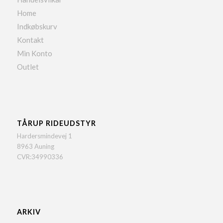
Home
Indkøbskurv
Kontakt
Min Konto
Outlet
TÅRUP RIDEUDSTYR
Hardersmindevej 1
8963 Auning
CVR:34990336
ARKIV