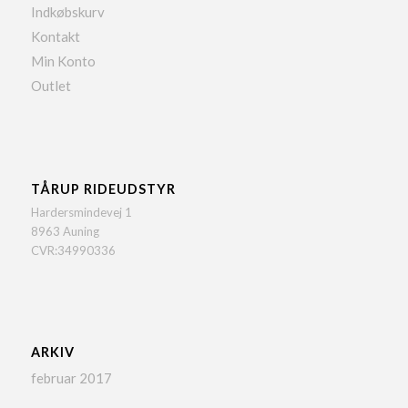
Indkøbskurv
Kontakt
Min Konto
Outlet
TÅRUP RIDEUDSTYR
Hardersmindevej 1
8963 Auning
CVR:34990336
ARKIV
februar 2017