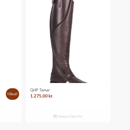
QHP Tamar
Tilbud!
1.275,00
kr.
lle
Vælg muligheder
0 kr..