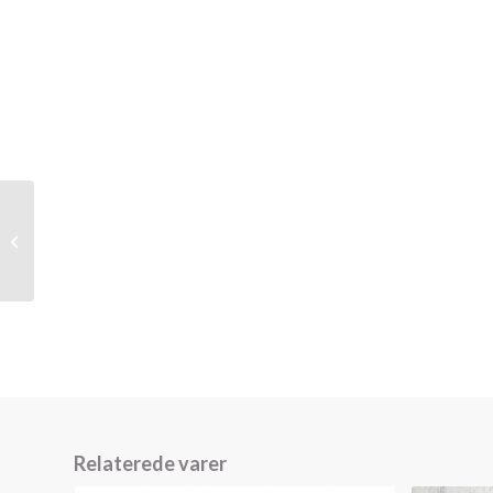
QHP Romy, løse toppe
med croco
Relaterede varer