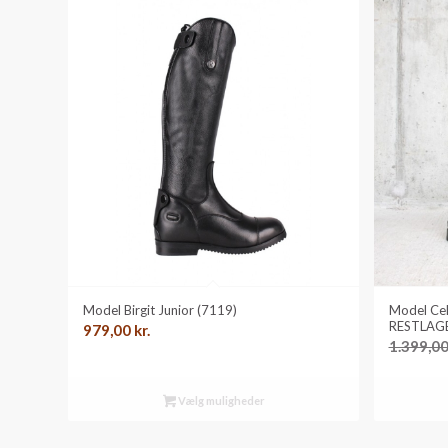
Model Birgit Junior (7119)
Model Cel
RESTLAG
979,00
kr.
1.399,0
Vælg muligheder