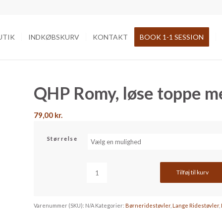
UTIK
INDKØBSKURV
KONTAKT
BOOK 1-1 SESSION
QHP Romy, løse toppe me
79,00
kr.
Størrelse
Tilføj til kurv
Varenummer (SKU):
N/A
Kategorier:
Børneridestøvler
,
Lange Ridestøvler
,