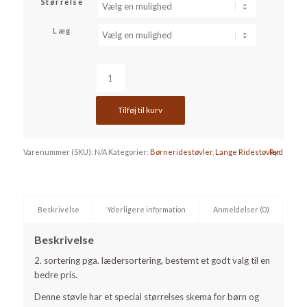
pris
pris
Størrelse
var:
er:
Læg
899,00 kr..
399,00 kr..
Tilføj til kurv
Varenummer (SKU):
N/A
Kategorier:
Børneridestøvler
,
Lange Ridestøvler
Ryd
Beskrivelse
Yderligere information
Anmeldelser (0)
Beskrivelse
2. sortering pga. lædersortering, bestemt et godt valg til en
bedre pris.
Denne støvle har et special størrelses skema for børn og