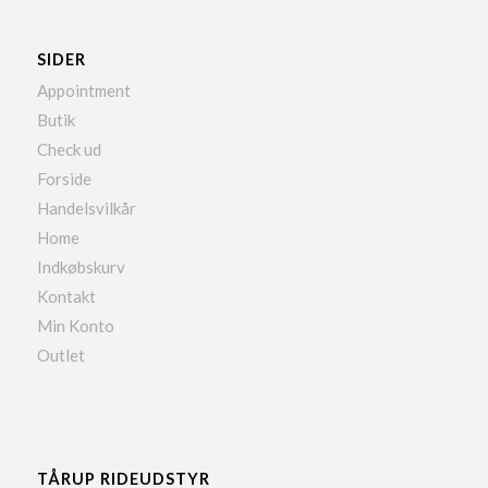
SIDER
Appointment
Butik
Check ud
Forside
Handelsvilkår
Home
Indkøbskurv
Kontakt
Min Konto
Outlet
TÅRUP RIDEUDSTYR