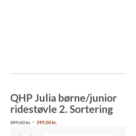
QHP Julia børne/junior
ridestøvle 2. Sortering
Den
Den
899,00
kr.
399,00
kr.
oprindelige
aktuelle