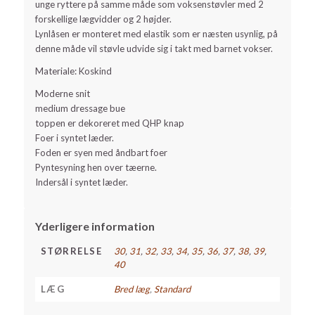
unge ryttere på samme måde som voksenstøvler med 2
forskellige lægvidder og 2 højder.
Lynlåsen er monteret med elastik som er næsten usynlig, på
denne måde vil støvle udvide sig i takt med barnet vokser.
Materiale: Koskind
Moderne snit
medium dressage bue
toppen er dekoreret med QHP knap
Foer i syntet læder.
Foden er syen med åndbart foer
Pyntesyning hen over tæerne.
Indersål i syntet læder.
Yderligere information
STØRRELSE
30
,
31
,
32
,
33
,
34
,
35
,
36
,
37
,
38
,
39
,
40
LÆG
Bred læg
,
Standard