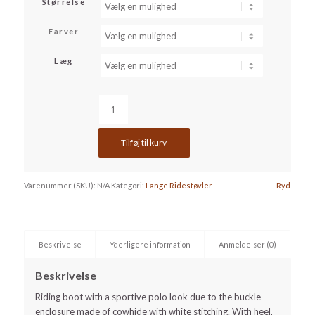
pris
pris
Størrelse
var:
er:
Farver
1.499,00 kr..
399,00 kr..
Læg
Tilføj til kurv
Varenummer (SKU):
N/A
Kategori:
Lange Ridestøvler
Ryd
Beskrivelse
Yderligere information
Anmeldelser (0)
Beskrivelse
Riding boot with a sportive polo look due to the buckle
enclosure made of cowhide with white stitching. With heel,