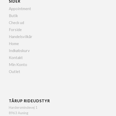
SIDER
Appointment
Butik
Check ud
Forside
Handelsvilkår
Home
Indkøbskurv
Kontakt
Min Konto
Outlet
TÅRUP RIDEUDSTYR
Hardersmindevej 1
8963 Auning