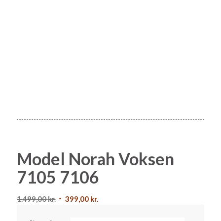
Model Norah Voksen
7105 7106
Den
Den
1.499,00
kr.
399,00
kr.
oprindelige
aktuelle