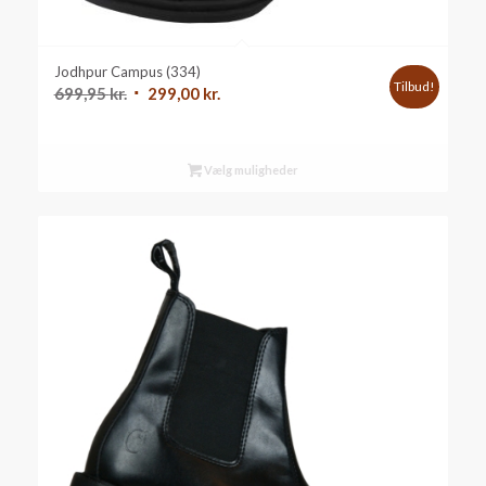
Jodhpur Campus (334)
Tilbud!
Den
Den
699,95
kr.
299,00
kr.
oprindelige
aktuelle
pris
pris
var:
er:
Vælg muligheder
699,95 kr..
299,00 kr..