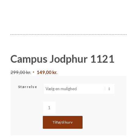
Campus Jodphur 1121
Den
Den
299,00
kr.
149,00
kr.
oprindelige
aktuelle
pris
pris
Størrelse
var:
er:
299,00 kr..
149,00 kr..
Tilføj til kurv