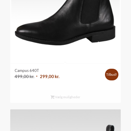
Campus 640T
Tilbud!
Den
Den
499,00
kr.
299,00
kr.
oprindelige
aktuelle
pris
pris
var:
er:
Vælg muligheder
499,00 kr..
299,00 kr..