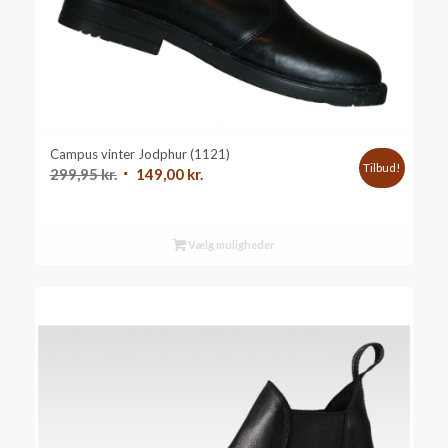
Campus vinter Jodphur (1121)
Tilbud!
Den
Den
299,95
kr.
149,00
kr.
oprindelige
aktuelle
pris
pris
var:
er:
Vælg muligheder
299,95 kr..
149,00 kr..