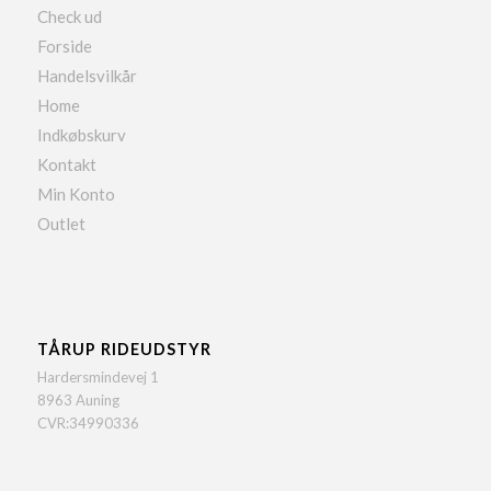
Check ud
Forside
Handelsvilkår
Home
Indkøbskurv
Kontakt
Min Konto
Outlet
TÅRUP RIDEUDSTYR
Hardersmindevej 1
8963 Auning
CVR:34990336