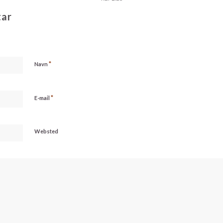
tar
*
Navn
*
E-mail
Websted