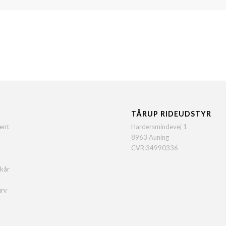
TÅRUP RIDEUDSTYR
ent
Hardersmindevej 1
8963 Auning
CVR:34990336
lkår
urv
o