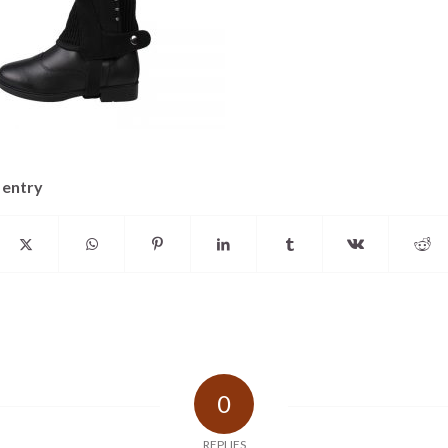
 entry
0
REPLIES