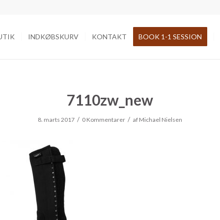
UTIK
INDKØBSKURV
KONTAKT
BOOK 1-1 SESSION
7110zw_new
/
/
8. marts 2017
0 Kommentarer
af
Michael Nielsen