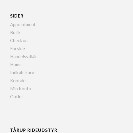
SIDER
Appointment
Butik
Check ud
Forside
Handelsvilkår
Home
Indkøbskurv
Kontakt
Min Konto
Outlet
TÅRUP RIDEUDSTYR