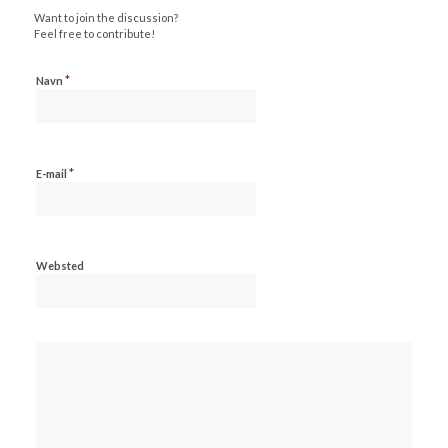
Want to join the discussion?
Feel free to contribute!
*
Navn
*
E-mail
Websted