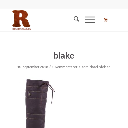
blake
/
/
10. september 2018
0 Kommentarer
af
Michael Nielsen