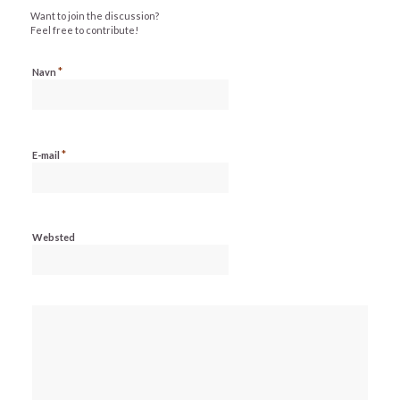
Want to join the discussion?
Feel free to contribute!
*
Navn
*
E-mail
Websted