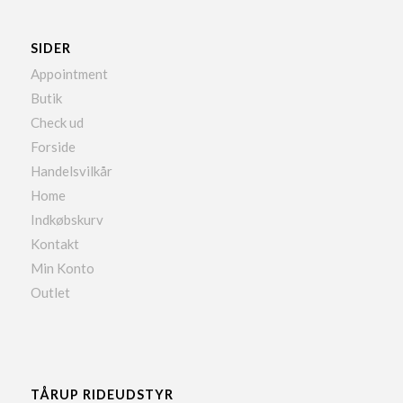
SIDER
Appointment
Butik
Check ud
Forside
Handelsvilkår
Home
Indkøbskurv
Kontakt
Min Konto
Outlet
TÅRUP RIDEUDSTYR