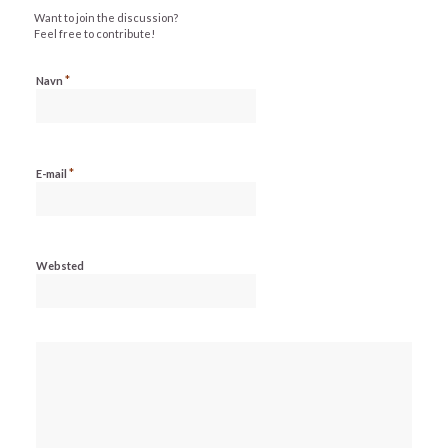
Want to join the discussion?
Feel free to contribute!
*
Navn
*
E-mail
Websted