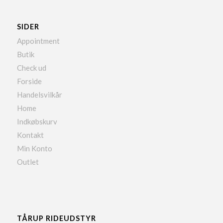
SIDER
Appointment
Butik
Check ud
Forside
Handelsvilkår
Home
Indkøbskurv
Kontakt
Min Konto
Outlet
TÅRUP RIDEUDSTYR