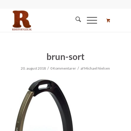
brun-sort
/
/
20. august 2018
0 Kommentarer
af
Michael Nielsen