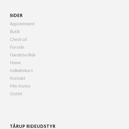
SIDER
Appointment
Butik
Check ud
Forside
Handelsvilkår
Home
Indkøbskurv
Kontakt
Min Konto
Outlet
TÅRUP RIDEUDSTYR