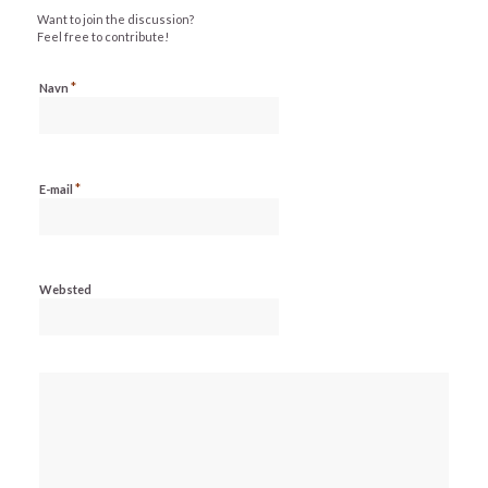
Want to join the discussion?
Feel free to contribute!
*
Navn
*
E-mail
Websted