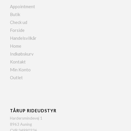
Appointment
Butik
Check ud
Forside
Handelsvilkår
Home
Indkøbskurv
Kontakt
Min Konto
Outlet
TÅRUP RIDEUDSTYR
Hardersmindevej 1
8963 Auning
CVR:34990336