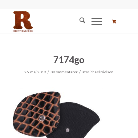
7174go
/
/
26. maj 2018
0 Kommentarer
af
Michael Nielsen