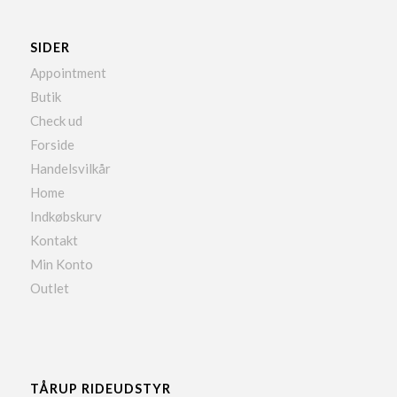
SIDER
Appointment
Butik
Check ud
Forside
Handelsvilkår
Home
Indkøbskurv
Kontakt
Min Konto
Outlet
TÅRUP RIDEUDSTYR