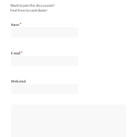
Want to join the discussion?
Feel free to contribute!
*
Navn
*
E-mail
Websted