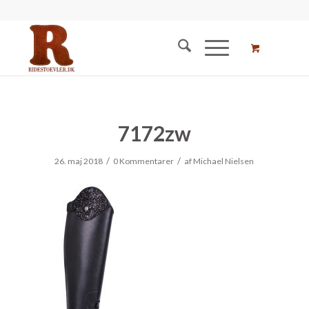
7172zw
/
/
26. maj 2018
0 Kommentarer
af
Michael Nielsen