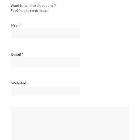
Want to join the discussion?
Feel free to contribute!
*
Navn
*
E-mail
Websted