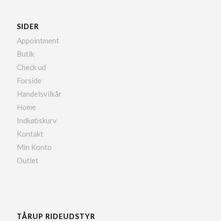
SIDER
Appointment
Butik
Check ud
Forside
Handelsvilkår
Home
Indkøbskurv
Kontakt
Min Konto
Outlet
TÅRUP RIDEUDSTYR