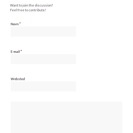
Want to join the discussion?
Feel free to contribute!
*
Navn
*
E-mail
Websted