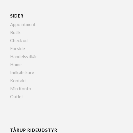
SIDER
Appointment
Butik
Check ud
Forside
Handelsvilkår
Home
Indkøbskurv
Kontakt
Min Konto
Outlet
TÅRUP RIDEUDSTYR