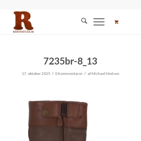
7235br-8_13
/
/
17. oktober 2025
0 Kommentarer
af
Michael Nielsen