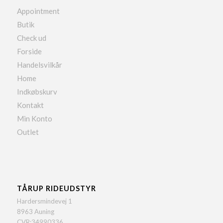
Appointment
Butik
Check ud
Forside
Handelsvilkår
Home
Indkøbskurv
Kontakt
Min Konto
Outlet
TÅRUP RIDEUDSTYR
Hardersmindevej 1
8963 Auning
CVR:34990336