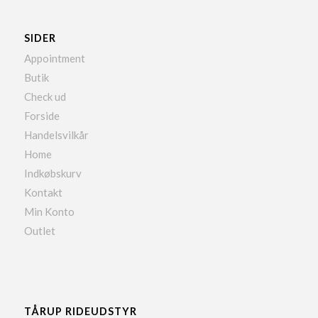
SIDER
Appointment
Butik
Check ud
Forside
Handelsvilkår
Home
Indkøbskurv
Kontakt
Min Konto
Outlet
TÅRUP RIDEUDSTYR