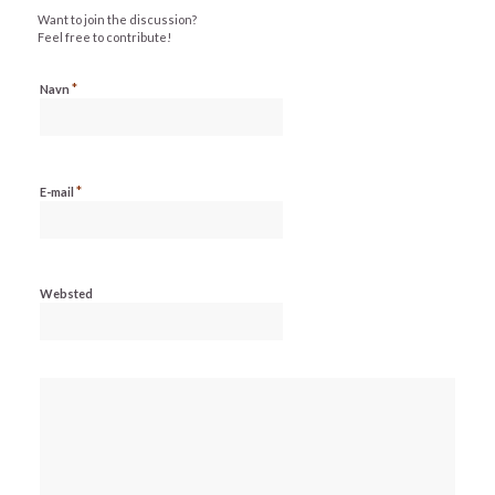
Want to join the discussion?
Feel free to contribute!
*
Navn
*
E-mail
Websted