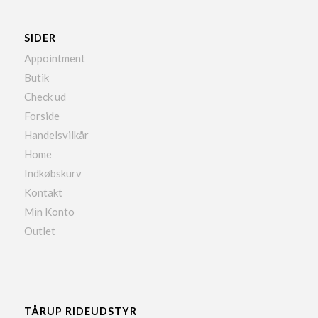
SIDER
Appointment
Butik
Check ud
Forside
Handelsvilkår
Home
Indkøbskurv
Kontakt
Min Konto
Outlet
TÅRUP RIDEUDSTYR