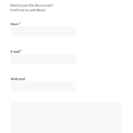
Want to join the discussion?
Feel free to contribute!
*
Navn
*
E-mail
Websted