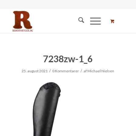
7238zw-1_6
/
/
25. august 2021
0 Kommentarer
af
Michael Nielsen