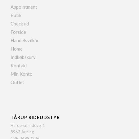
Appointment
Butik
Check ud
Forside
Handelsvilkår
Home
Indkøbskurv
Kontakt
Min Konto
Outlet
TÅRUP RIDEUDSTYR
Hardersmindevej 1
8963 Auning
CVR:34990336