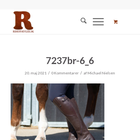
7237br-6_6
/
/
20. maj 2021
0 Kommentarer
af
Michael Nielsen