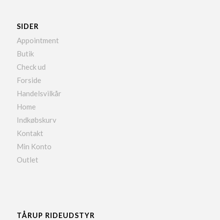
SIDER
Appointment
Butik
Check ud
Forside
Handelsvilkår
Home
Indkøbskurv
Kontakt
Min Konto
Outlet
TÅRUP RIDEUDSTYR