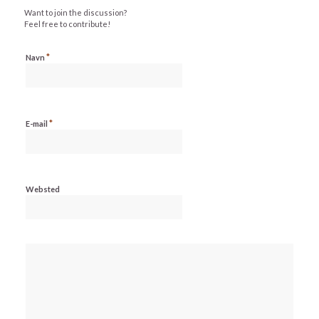
Want to join the discussion?
Feel free to contribute!
*
Navn
*
E-mail
Websted