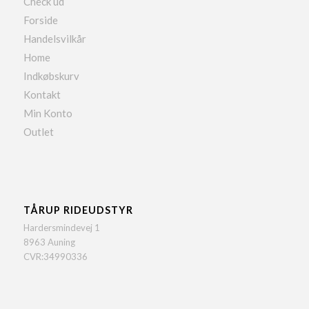
Check ud
Forside
Handelsvilkår
Home
Indkøbskurv
Kontakt
Min Konto
Outlet
TÅRUP RIDEUDSTYR
Hardersmindevej 1
8963 Auning
CVR:34990336