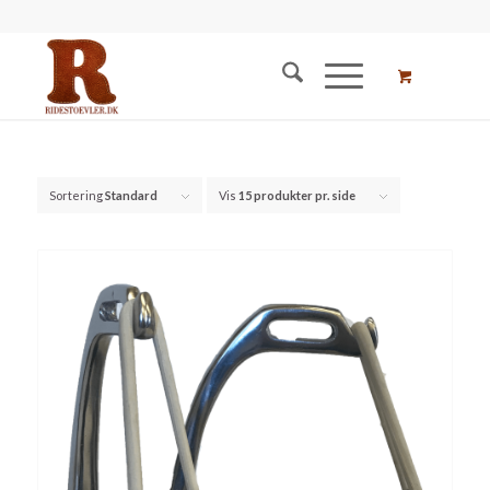
Sortering
Standard
Vis
15 produkter pr. side