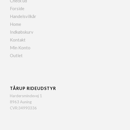
Check ud
Forside
Handelsvilkår
Home
Indkøbskurv
Kontakt
Min Konto
Outlet
TÅRUP RIDEUDSTYR
Hardersmindevej 1
8963 Auning
CVR:34990336