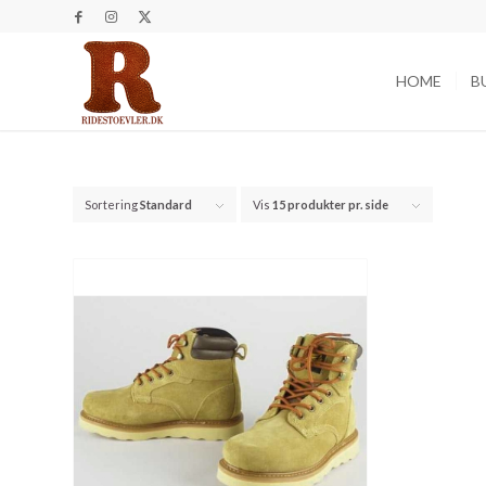
HOME
B
Sortering
Standard
Vis
15 produkter pr. side