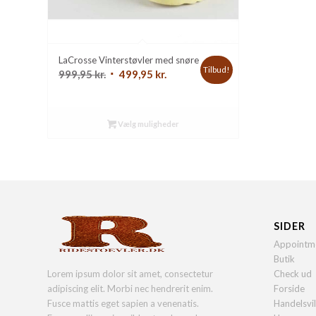
LaCrosse Vinterstøvler med snøre
Tilbud!
Den
Den
999,95
kr.
499,95
kr.
oprindelige
aktuelle
pris
pris
var:
er:
Vælg muligheder
999,95 kr..
499,95 kr..
SIDER
Appointm
Butik
Lorem ipsum dolor sit amet, consectetur
Check ud
adipiscing elit. Morbi nec hendrerit enim.
Forside
Fusce mattis eget sapien a venenatis.
Handelsvi