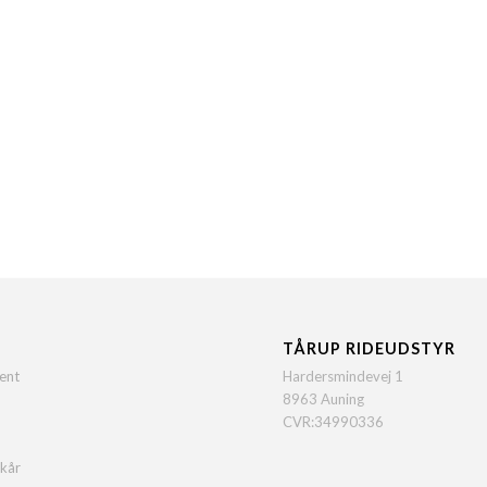
TÅRUP RIDEUDSTYR
ent
Hardersmindevej 1
8963 Auning
CVR:34990336
lkår