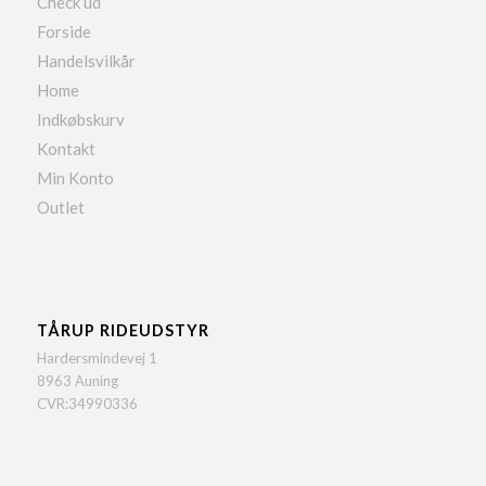
Check ud
Forside
Handelsvilkår
Home
Indkøbskurv
Kontakt
Min Konto
Outlet
TÅRUP RIDEUDSTYR
Hardersmindevej 1
8963 Auning
CVR:34990336