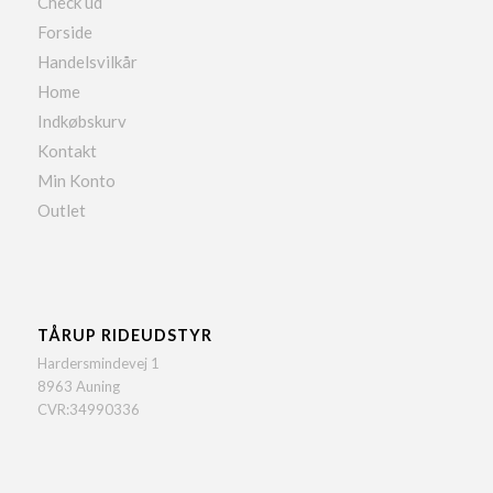
Check ud
Forside
Handelsvilkår
Home
Indkøbskurv
Kontakt
Min Konto
Outlet
TÅRUP RIDEUDSTYR
Hardersmindevej 1
8963 Auning
CVR:34990336