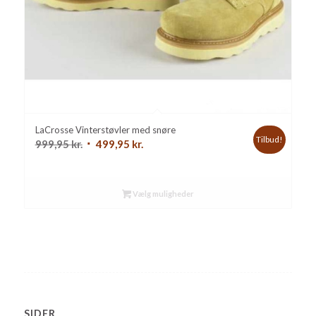
LaCrosse Vinterstøvler med snøre
Tilbud!
Den
Den
999,95
kr.
499,95
kr.
oprindelige
aktuelle
pris
pris
var:
er:
Vælg muligheder
999,95 kr..
499,95 kr..
SIDER