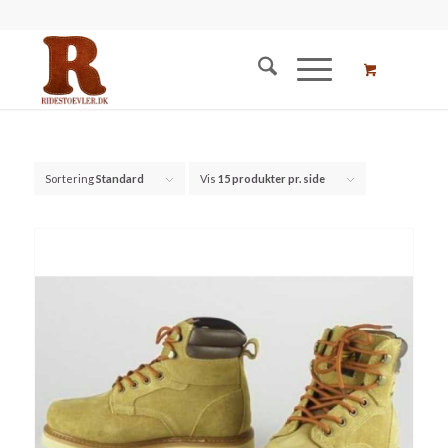
Sortering
Standard
Vis
15 produkter pr. side