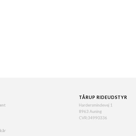
TÅRUP RIDEUDSTYR
ent
Hardersmindevej 1
8963 Auning
CVR:34990336
lkår