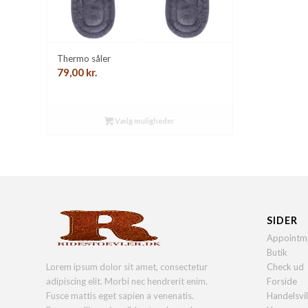
Thermo såler
79,00
kr.
Vælg muligheder
SIDER
Appointm
Butik
Lorem ipsum dolor sit amet, consectetur
Check ud
adipiscing elit. Morbi nec hendrerit enim.
Forside
Fusce mattis eget sapien a venenatis.
Handelsvi