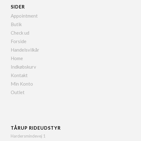
SIDER
Appointment
Butik
Check ud
Forside
Handelsvilkår
Home
Indkøbskurv
Kontakt
Min Konto
Outlet
TÅRUP RIDEUDSTYR
Hardersmindevej 1