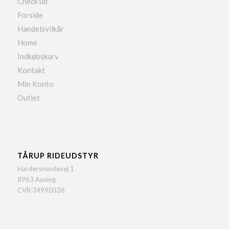
Check ud
Forside
Handelsvilkår
Home
Indkøbskurv
Kontakt
Min Konto
Outlet
TÅRUP RIDEUDSTYR
Hardersmindevej 1
8963 Auning
CVR:34990336