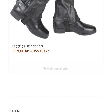
Leggings i læder. Sort
Prisinterval:
319,00
kr.
–
359,00
kr.
319,00 kr.
til
359,00 kr.
Vælg muligheder
SIDER