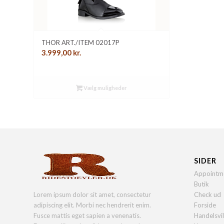
THOR ART./ITEM 02017P
3.999,00
kr.
Vælg muligheder
SIDER
Appointm
Butik
Lorem ipsum dolor sit amet, consectetur
Check ud
adipiscing elit. Morbi nec hendrerit enim.
Forside
Fusce mattis eget sapien a venenatis.
Handelsvi