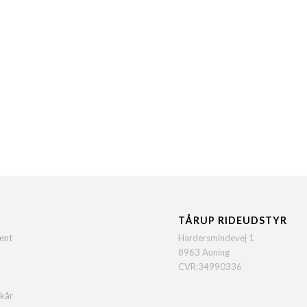
TÅRUP RIDEUDSTYR
ent
Hardersmindevej 1
8963 Auning
CVR:34990336
lkår