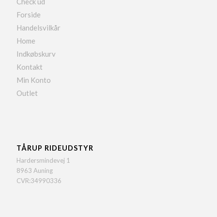
Check ud
Forside
Handelsvilkår
Home
Indkøbskurv
Kontakt
Min Konto
Outlet
TÅRUP RIDEUDSTYR
Hardersmindevej 1
8963 Auning
CVR:34990336