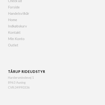
Check ud
Forside
Handelsvilkår
Home
Indkøbskurv
Kontakt
Min Konto
Outlet
TÅRUP RIDEUDSTYR
Hardersmindevej 1
8963 Auning
CVR:34990336