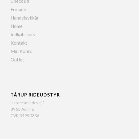
Check ud
Forside
Handelsvilkår
Home
Indkøbskurv
Kontakt
Min Konto
Outlet
TÅRUP RIDEUDSTYR
Hardersmindevej 1
8963 Auning
CVR:34990336