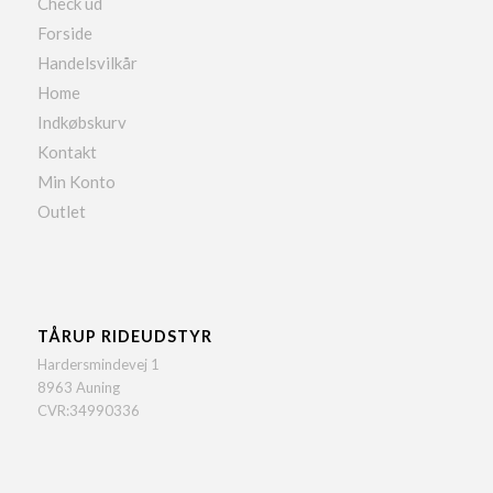
Check ud
Forside
Handelsvilkår
Home
Indkøbskurv
Kontakt
Min Konto
Outlet
TÅRUP RIDEUDSTYR
Hardersmindevej 1
8963 Auning
CVR:34990336