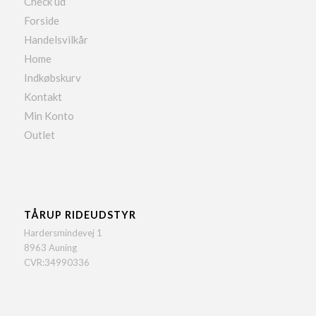
Check ud
Forside
Handelsvilkår
Home
Indkøbskurv
Kontakt
Min Konto
Outlet
TÅRUP RIDEUDSTYR
Hardersmindevej 1
8963 Auning
CVR:34990336