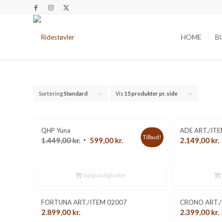
HOME
B
Sortering
Standard
Vis
15 produkter pr. side
QHP Yuna
ADE ART./ITE
Tilbud!
Den
Den
1.449,00
kr.
599,00
kr.
2.149,00
kr.
oprindelige
aktuelle
pris
pris
var:
er:
Vælg muligheder
1.449,00 kr..
599,00 kr..
FORTUNA ART./ITEM 02007
CRONO ART./
2.899,00
kr.
2.399,00
kr.