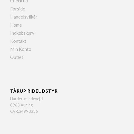
Check ud
Forside
Handelsvilkår
Home
Indkøbskurv
Kontakt
Min Konto
Outlet
TÅRUP RIDEUDSTYR
Hardersmindevej 1
8963 Auning
CVR:34990336