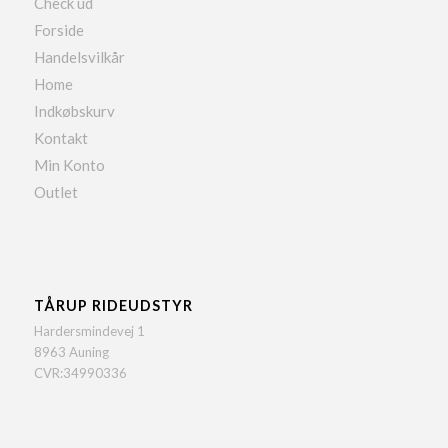
Check ud
Forside
Handelsvilkår
Home
Indkøbskurv
Kontakt
Min Konto
Outlet
TÅRUP RIDEUDSTYR
Hardersmindevej 1
8963 Auning
CVR:34990336