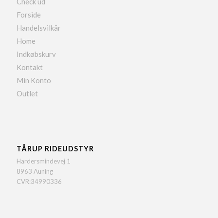
Check ud
Forside
Handelsvilkår
Home
Indkøbskurv
Kontakt
Min Konto
Outlet
TÅRUP RIDEUDSTYR
Hardersmindevej 1
8963 Auning
CVR:34990336