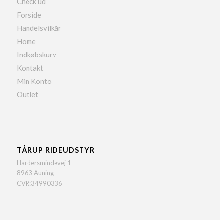
Check ud
Forside
Handelsvilkår
Home
Indkøbskurv
Kontakt
Min Konto
Outlet
TÅRUP RIDEUDSTYR
Hardersmindevej 1
8963 Auning
CVR:34990336