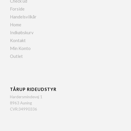
Check ud
Forside
Handelsvilkår
Home
Indkøbskurv
Kontakt
Min Konto
Outlet
TÅRUP RIDEUDSTYR
Hardersmindevej 1
8963 Auning
CVR:34990336