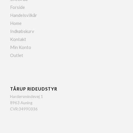
Forside
Handelsvilkår
Home
Indkøbskurv
Kontakt
Min Konto
Outlet
TÅRUP RIDEUDSTYR
Hardersmindevej 1
8963 Auning
CVR:34990336