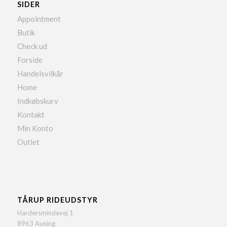
SIDER
Appointment
Butik
Check ud
Forside
Handelsvilkår
Home
Indkøbskurv
Kontakt
Min Konto
Outlet
TÅRUP RIDEUDSTYR
Hardersmindevej 1
8963 Auning