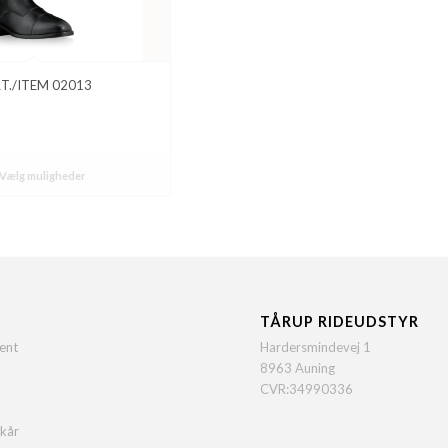
T./ITEM 02013
Vælg muligheder
TÅRUP RIDEUDSTYR
ent
Hardersmindevej 1
8963 Auning
CVR:34990336
lkår