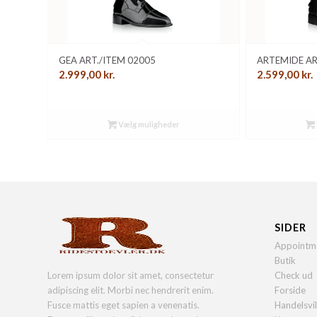
GEA ART./ITEM 02005
ARTEMIDE AR
2.999,00
kr.
2.599,00
kr.
Vælg muligheder
SIDER
Appointm
Butik
Lorem ipsum dolor sit amet, consectetur
Check ud
adipiscing elit. Morbi nec hendrerit enim.
Forside
Fusce mattis eget sapien a venenatis.
Handelsvi