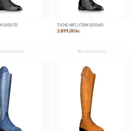
EM 02017D
TICHE ART./ITEM 02016D
2.899,00
kr.
Vælg muligheder
Vælg muligheder