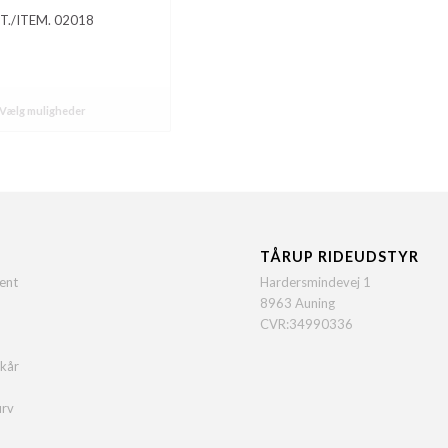
T./ITEM. 02018
Vælg muligheder
TÅRUP RIDEUDSTYR
ent
Hardersmindevej 1
8963 Auning
CVR:34990336
lkår
urv