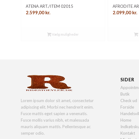
ATENA ART./ITEM 02015
AFRODITE AR
2.599,00
kr.
2.099,00
kr.
Vælg muligheder
SIDER
Appointm
Butik
Lorem ipsum dolor sit amet, consectetur
Check ud
adipiscing elit. Morbi nec hendrerit enim.
Forside
Fusce mattis eget sapien a venenatis.
Handelsvi
Fusce mollis varius nibh, et malesuada
Home
mauris aliquam mattis. Pellentesque ac
Indkøbsk
semper odio.
Kontakt