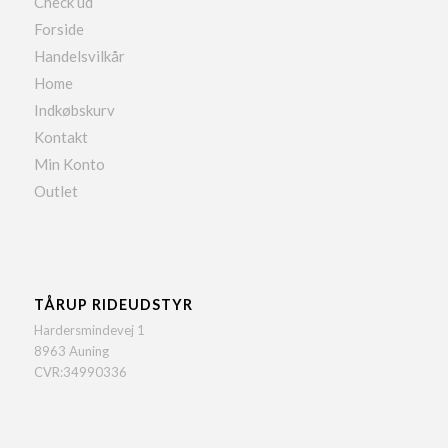
Check ud
Forside
Handelsvilkår
Home
Indkøbskurv
Kontakt
Min Konto
Outlet
TÅRUP RIDEUDSTYR
Hardersmindevej 1
8963 Auning
CVR:34990336