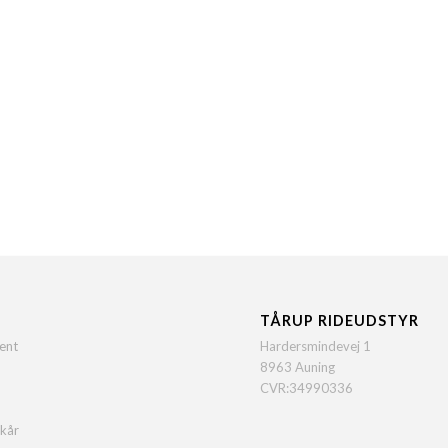
TÅRUP RIDEUDSTYR
ent
Hardersmindevej 1
8963 Auning
CVR:34990336
lkår