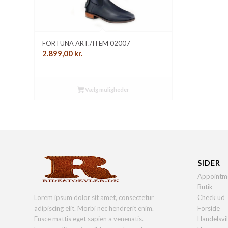
FORTUNA ART./ITEM 02007
2.899,00
kr.
Vælg muligheder
SIDER
Appointm
Butik
Lorem ipsum dolor sit amet, consectetur
Check ud
adipiscing elit. Morbi nec hendrerit enim.
Forside
Fusce mattis eget sapien a venenatis.
Handelsvi