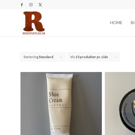
HOME
B
Sortering
Standard
Vis
15 produkter pr. side