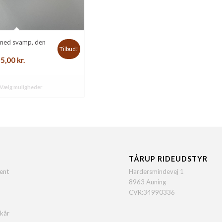
med svamp, den
Tilbud!
n
Den
25,00
kr.
indelige
aktuelle
s
pris
Vælg muligheder
:
er:
0 kr..
25,00 kr..
TÅRUP RIDEUDSTYR
ent
Hardersmindevej 1
8963 Auning
CVR:34990336
lkår