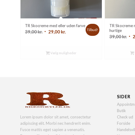
TR Skocreme med eller uden farve
TR Skocreme 
Tilbud!
hurtige
Den
Den
39,00
kr.
29,00
kr.
De
39,00
kr.
oprindelige
aktuelle
opr
pris
pris
pri
var:
er:
Vælg muligheder
var
39,00 kr..
29,00 kr..
39,0
SIDER
Appointm
Butik
Lorem ipsum dolor sit amet, consectetur
Check ud
adipiscing elit. Morbi nec hendrerit enim.
Forside
Fusce mattis eget sapien a venenatis.
Handelsvi