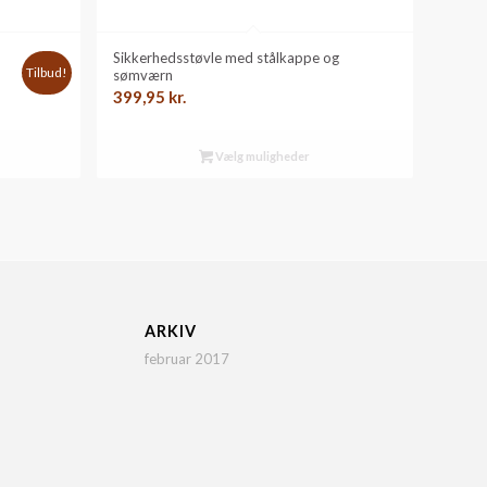
Sikkerhedsstøvle med stålkappe og
Tilbud!
sømværn
399,95
kr.
le
Vælg muligheder
kr..
ARKIV
februar 2017