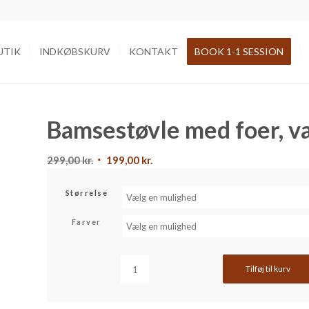
UTIK
INDKØBSKURV
KONTAKT
BOOK 1-1 SESSION
Bamsestøvle med foer, v
Den
Den
299,00
kr.
199,00
kr.
oprindelige
aktuelle
pris
pris
Størrelse
var:
er:
Farver
299,00 kr..
199,00 kr..
Tilføj til kurv