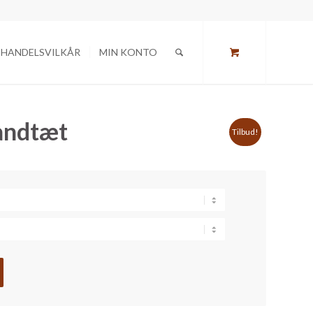
HANDELSVILKÅR
MIN KONTO
andtæt
Tilbud!