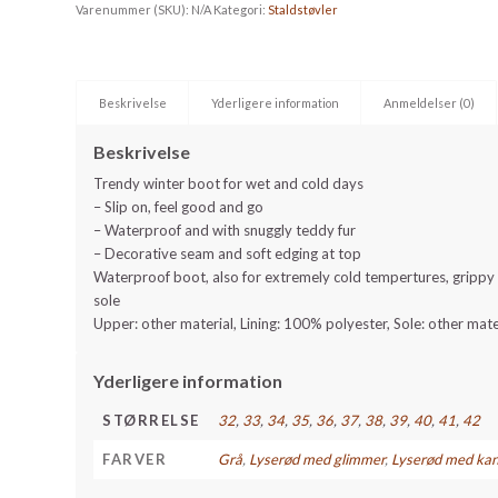
Varenummer (SKU):
N/A
Kategori:
Staldstøvler
Beskrivelse
Yderligere information
Anmeldelser (0)
Beskrivelse
Trendy winter boot for wet and cold days
– Slip on, feel good and go
– Waterproof and with snuggly teddy fur
– Decorative seam and soft edging at top
Waterproof boot, also for extremely cold tempertures, grippy an
sole
Upper: other material, Lining: 100% polyester, Sole: other mate
Yderligere information
STØRRELSE
32
,
33
,
34
,
35
,
36
,
37
,
38
,
39
,
40
,
41
,
42
FARVER
Grå
,
Lyserød med glimmer
,
Lyserød med kan