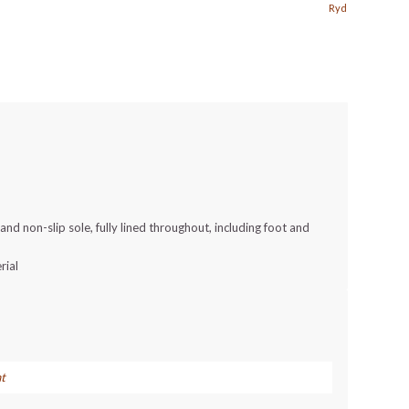
Ryd
d non-slip sole, fully lined throughout, including foot and
rial
t