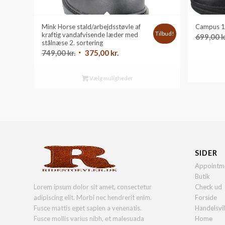
Mink Horse stald/arbejdsstøvle af
Campus 15
Tilbud!
kraftig vandafvisende læder med
699,00
k
stålnæse 2. sortering
Den
Den
749,00
kr.
375,00
kr.
oprindelige
aktuelle
pris
pris
Vælg muligheder
var:
er:
749,00 kr..
375,00 kr..
SIDER
Appointm
Butik
Lorem ipsum dolor sit amet, consectetur
Check ud
adipiscing elit. Morbi nec hendrerit enim.
Forside
Fusce mattis eget sapien a venenatis.
Handelsvi
Fusce mollis varius nibh, et malesuada
Home